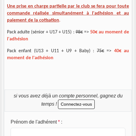
Une prise en charge partielle par le club se fera pour toute
commande réalisée simultanément à l'adhésion et au
paiement de la cotisation
.
Pack adulte (sénior + U17 + U15) :
98€
=>
50€ au moment de
l'adhésion
Pack enfant (U13 + U11 + U9 + Baby) :
75€
=>
40€ au
moment de l'adhésion
si vous avez déjà un compte personnel, gagnez du
temps !
Connectez-vous
Prénom de l'adhérent
*
: